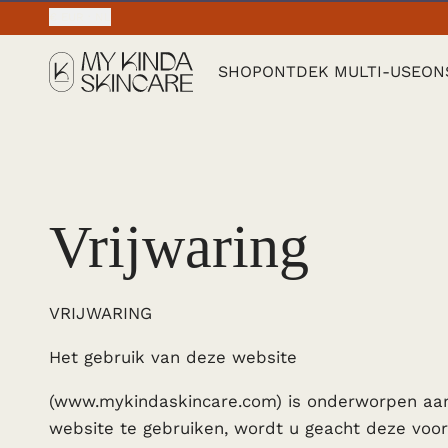
€ EUR · NL
10% v
SHOP
ONTDEK MULTI-USE
ON
Vrijwaring
VRIJWARING
Het gebruik van deze website
(www.mykindaskincare.com) is onderworpen aa
website te gebruiken, wordt u geacht deze voo