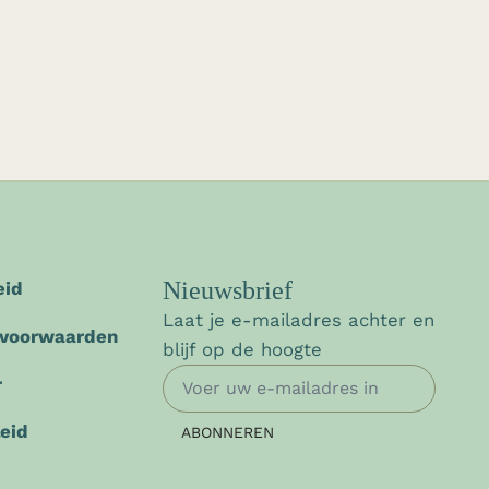
Nieuwsbrief
E-mail
eid
Laat je e-mailadres achter en
 voorwaarden
blijf op de hoogte
r
leid
ABONNEREN