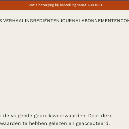
akantiekorting op je handtas heldin. Gebruik code "handbaghero" (eindigt op 31
S VERHAAL
INGREDIËNTEN
JOURNAL
ABONNEMENTEN
CO
n de volgende gebruiksvoorwaarden. Door deze
rwaarden te hebben gelezen en geaccepteerd.